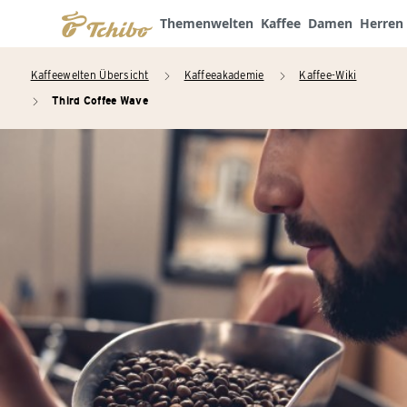
Themenwelten
Kaffee
Damen
Herren
Kaffeewelten Übersicht
Kaffeeakademie
Kaffee-Wiki
arrow_right
arrow_right
Third Coffee Wave
arrow_right