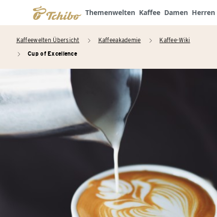
Themenwelten
Kaffee
Damen
Herren
Kaffeewelten Übersicht
Kaffeeakademie
Kaffee-Wiki
arrow_right
arrow_right
Cup of Excellence
arrow_right