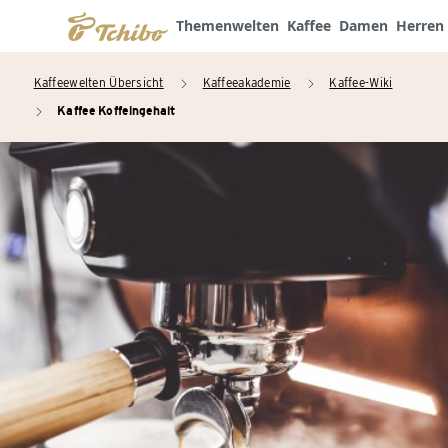
Themenwelten
Kaffee
Damen
Herren
Kaffeewelten Übersicht
Kaffeeakademie
Kaffee-Wiki
arrow_right
arrow_right
Kaffee Koffeingehalt
arrow_right