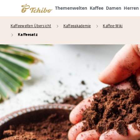
Themenwelten
Kaffee
Damen
Herren
Kaffeewelten Übersicht
Kaffeeakademie
Kaffee-Wiki
arrow_right
arrow_right
Kaffeesatz
arrow_right