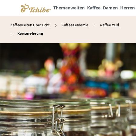
Themenwelten
Kaffee
Damen
Herren
Kaffeewelten Übersicht
Kaffeeakademie
Kaffee-Wiki
arrow_right
arrow_right
Konservierung
arrow_right