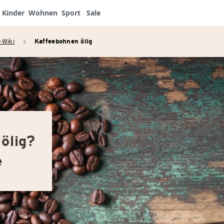
Kinder
Wohnen
Sport
Sale
-Wiki
Kaffeebohnen ölig
arrow_right
ölig?
e