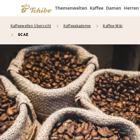
Themenwelten
Kaffee
Damen
Herren
Kaffeewelten Übersicht
Kaffeeakademie
Kaffee-Wiki
arrow_right
arrow_right
SCAE
arrow_right