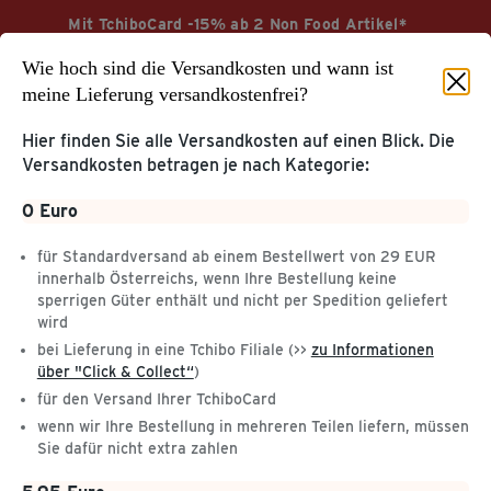
Mit TchiboCard -15% ab 2 Non Food Artikel*
Wie hoch sind die Versandkosten und wann ist
Jetzt sparen
Aktionsbedingungen
meine Lieferung versandkostenfrei?
Hier finden Sie alle Versandkosten auf einen Blick. Die
Versandkosten betragen je nach Kategorie:
Startseite
Service & Hilfe
0 Euro
für Standardversand ab einem Bestellwert von 29 EUR
KUNDENKONTO &
innerhalb Österreichs, wenn Ihre Bestellung keine
TCHIBOCARD
sperrigen Güter enthält und nicht per Spedition geliefert
KUNDENSERVICE
Tchibo Online-Konto
wird
Hilfe & Kontakt
TchiboCard & TreueBohnen
bei Lieferung in eine Tchibo Filiale (>>
zu Informationen
Tchibo App
über "Click & Collect“
)
für den Versand Ihrer TchiboCard
ZU UNSEREN
ÜBER TCHIBO
wenn wir Ihre Bestellung in mehreren Teilen liefern, müssen
PRODUKTEN
Meine Tchibo Filiale
Sie dafür nicht extra zahlen
Kaffee & Kaffeemaschinen
Tchibo im Supermarkt