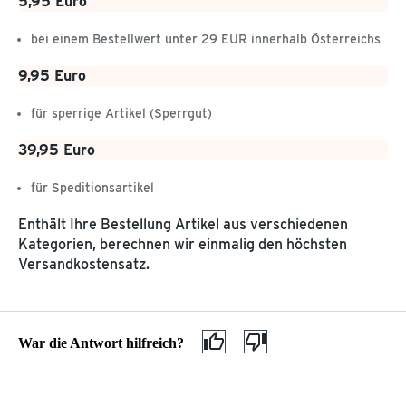
5,95 Euro
Geschenkkarte kaufen
Datenschutz
Entsorgung & Inhaltsstoffe
Gewinnspiele auf Facebook
bei einem Bestellwert unter 29 EUR innerhalb Österreichs
Gefahrgut
AGB
Begriffserklärung
Barrierefreiheitserklärung
9,95 Euro
Kundenservice & Hilfe
für sperrige Artikel (Sperrgut)
Hilfethemen
Wie hoch sind 
39,95 Euro
für Speditionsartikel
Enthält Ihre Bestellung Artikel aus verschiedenen
Kategorien, berechnen wir einmalig den höchsten
Versandkostensatz.
Wie hoch sind die Versandkosten und wann ist
meine Lieferung versandkostenfrei?
War die Antwort hilfreich?