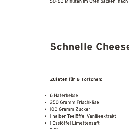
50-60 Minuten im Ofen backen, nach 
Schnelle Chees
Zutaten für 6 Törtchen:
6 Haferkekse
250 Gramm Frischkäse
100 Gramm Zucker
1 halber Teelöffel Vanilleextrakt
1 Esslöffel Limettensaft