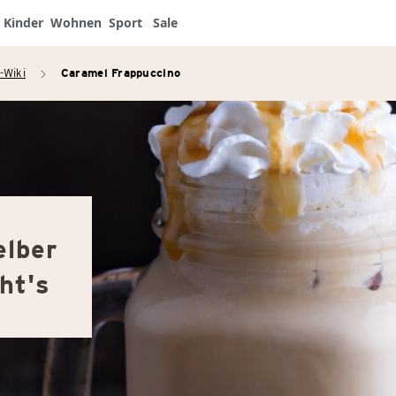
Kinder
Wohnen
Sport
Sale
-Wiki
Caramel Frappuccino
arrow_right
elber
ht's