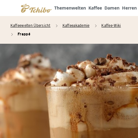
Themenwelten
Kaffee
Damen
Herren
Kaffeewelten Übersicht
Kaffeeakademie
Kaffee-Wiki
arrow_right
arrow_right
Frappé
arrow_right