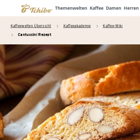
Themenwelten
Kaffee
Damen
Herren
Kaffeewelten Übersicht
Kaffeeakademie
Kaffee-Wiki
arrow_right
arrow_right
Cantuccini Rezept
arrow_right