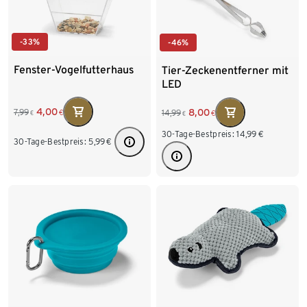
-33%
-46%
Fenster-Vogelfutterhaus
Tier-Zeckenentferner mit
LED
4,00
8,00
7,99
14,99
€
€
€
€
30-Tage-Bestpreis:
14,99
€
30-Tage-Bestpreis:
5,99
€