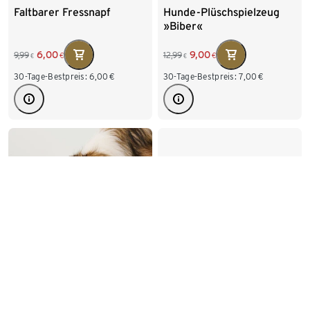
Faltbarer Fressnapf
Hunde-Plüschspielzeug
»Biber«
6,00
9,00
9,99
12,99
€
€
€
€
30-Tage-Bestpreis:
6,00
€
30-Tage-Bestpreis:
7,00
€
-33%
-49%
Hunde-Trinkflasche mit
Schleckmatte
integrierter Trinkschale
4,00
4,00
5,99
7,99
€
€
€
€