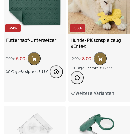
-24%
-38%
Futternapf-Untersetzer
Hunde-Plüschspielzeug
»Ente«
6,00
8,00
7,99
12,99
€
€
€
€
30-Tage-Bestpreis:
12,99
€
30-Tage-Bestpreis:
7,99
€
Weitere Varianten
Kleine Ente«