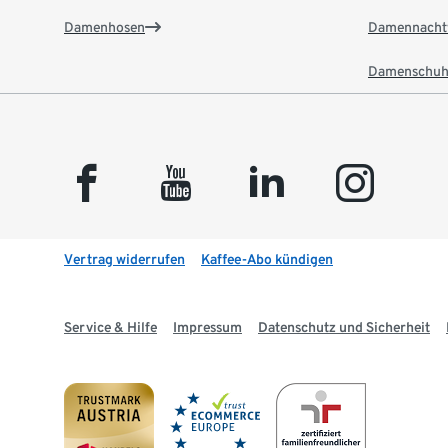
Damenhosen
Damennacht
Damenschuh
facebook
youtube
linkedin
instagram
Vertrag widerrufen
Kaffee-Abo kündigen
Service & Hilfe
Impressum
Datenschutz und Sicherheit