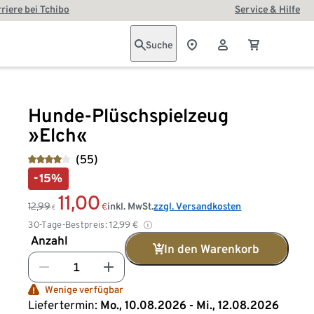
riere bei Tchibo
Service & Hilfe
Suche
Hunde-Plüschspielzeug
»Elch«
(55)
-15%
11,00
12,99
inkl. MwSt.
zzgl. Versandkosten
€
€
30-Tage-Bestpreis:
12,99
€
Anzahl
In den Warenkorb
Wenige verfügbar
Liefertermin:
Mo., 10.08.2026 - Mi., 12.08.2026