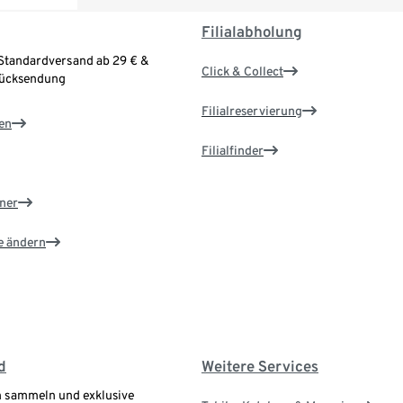
Filialabholung
Standardversand ab 29 € &
Click & Collect
Rücksendung
Filialreservierung
en
Filialfinder
ner
e ändern
d
Weitere Services
 sammeln und exklusive