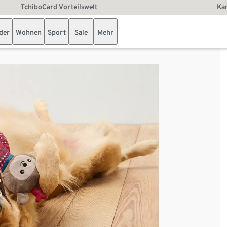
TchiboCard Vorteilswelt
Kar
der
Wohnen
Sport
Sale
Mehr