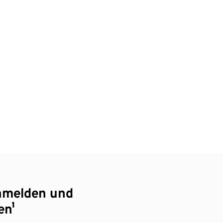
nmelden und
en¹