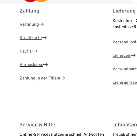
Zahlung
Lieferung
Kostenloser 
Rechnung
kostenlose 
Kreditkarte
Versandkost
PayPal
Lieferzeit
Vorauskasse
Versandpart
Zahlung in der Filiale
Lieferadress
Service & Hilfe
TchiboCar
Online-Services nutzen & schnell Antworten
TreueBohnen