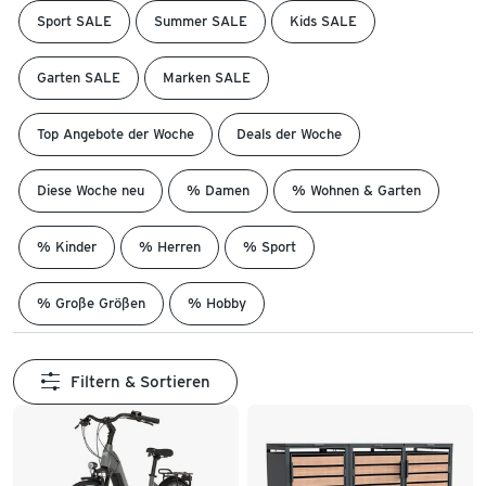
Sport SALE
Summer SALE
Kids SALE
Garten SALE
Marken SALE
Top Angebote der Woche
Deals der Woche
Diese Woche neu
% Damen
% Wohnen & Garten
% Kinder
% Herren
% Sport
% Große Größen
% Hobby
Filtern & Sortieren