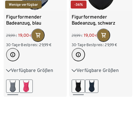
Wenige verfügbar
-36%
Figurformender
Figurformender
Badeanzug, blau
Badeanzug, schwarz
19,00
19,00
29,99
29,99
€
€
€
€
30-Tage-Bestpreis:
29,99
€
30-Tage-Bestpreis:
29,99
€
Verfügbare Größen
Verfügbare Größen
38
40
42
44
38
40
42
44
46
48
46
48