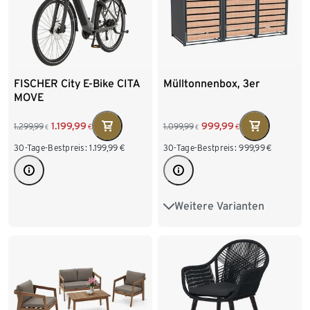
FISCHER City E-Bike CITA
Mülltonnenbox, 3er
MOVE
1.199,99
999,99
1.299,99
1.099,99
€
€
€
€
30-Tage-Bestpreis:
1.199,99
€
30-Tage-Bestpreis:
999,99
€
Weitere Varianten
1er
2er
4er
5er