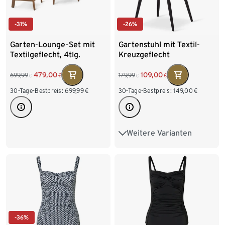
-31%
-26%
Garten-Lounge-Set mit
Gartenstuhl mit Textil-
Textilgeflecht, 4tlg.
Kreuzgeflecht
479,00
109,00
699,99
179,99
€
€
€
€
30-Tage-Bestpreis:
699,99
€
30-Tage-Bestpreis:
149,00
€
Weitere Varianten
Drehbarer Dining-Sessel
mit Textilgeflecht
-36%