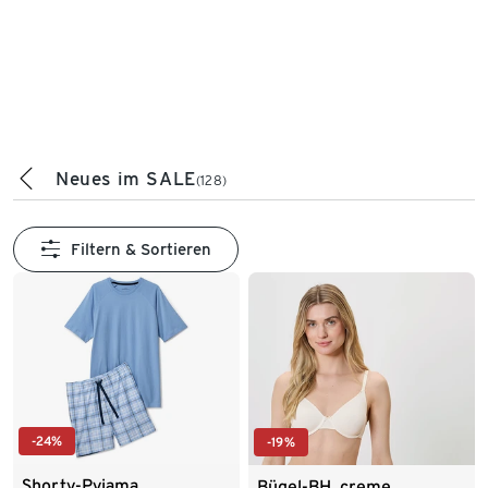
Neues im SALE
(128)
Filtern & Sortieren
-24%
-19%
Shorty-Pyjama
Bügel-BH, creme