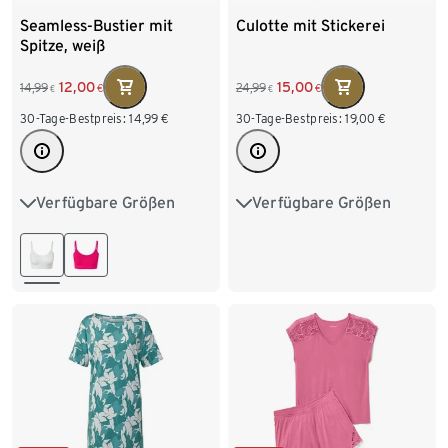
Seamless-Bustier mit
Culotte mit Stickerei
Spitze, weiß
12,00
15,00
14,99
24,99
€
€
€
€
30-Tage-Bestpreis:
14,99
€
30-Tage-Bestpreis:
19,00
€
Verfügbare Größen
Verfügbare Größen
S 36/38
M 40/42
S 36/38
M 40/42
L 44/46
L 44/46
XL 48/50
XXL 52/54