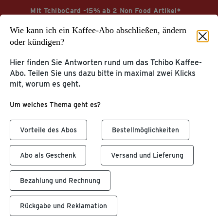
Mit TchiboCard -15% ab 2 Non Food Artikel*
Wie kann ich ein Kaffee-Abo abschließen, ändern
Jetzt sparen
Aktionsbedingungen
oder kündigen?
Hier finden Sie Antworten rund um das Tchibo Kaffee-
Abo. Teilen Sie uns dazu bitte in maximal zwei Klicks
mit, worum es geht.
Startseite
Service & Hilfe
Um welches Thema geht es?
KUNDENKONTO &
TCHIBOCARD
Vorteile des Abos
Bestellmöglichkeiten
KUNDENSERVICE
Tchibo Online-Konto
Hilfe & Kontakt
TchiboCard & TreueBohnen
Abo als Geschenk
Versand und Lieferung
Tchibo App
Bezahlung und Rechnung
ZU UNSEREN
ÜBER TCHIBO
PRODUKTEN
Meine Tchibo Filiale
Rückgabe und Reklamation
Kaffee & Kaffeemaschinen
Tchibo im Supermarkt