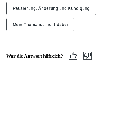
Geschenkkarte kaufen
Datenschutz
Pausierung, Änderung und Kündigung
Entsorgung & Inhaltsstoffe
Gewinnspiele auf Facebook
Gefahrgut
AGB
Begriffserklärung
Barrierefreiheitserklärung
Mein Thema ist nicht dabei
Kundenservice & Hilfe
Hilfethemen
Wie kann ich e
War die Antwort hilfreich?
Wie kann ich ein Kaffee-Abo abschließen, ändern
oder kündigen?