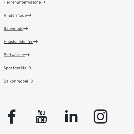
Herrenunterwäsche
Kindermode
Babymode
Haushaltshelfer
Bettwäsche
Sportgeräte
Balkonmöbel
facebook
youtube
linkedin
instagram