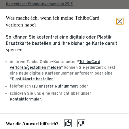
Kostenloser Standardversand ab 29 €
Was mache ich, wenn ich meine TchiboCard
verloren habe?
Startseite
Service & Hilfe
So können Sie kostenfrei eine digitale oder Plastik-
Ersatzkarte bestellen und Ihre bisherige Karte damit
KUNDENKONTO &
sperren:
TCHIBOCARD
KUNDENSERVICE
Tchibo Online-Konto
in Ihrem Tchibo Online-Konto unter "
TchiboCard
verloren/gestohlen melden
" können Sie jederzeit direkt
Hilfe & Kontakt
TchiboCard & TreueBohnen
eine neue digitale Kartennummer anfordern oder eine
Tchibo App
"
Plastikkarte bestellen
"
telefonisch (
zu unserer Rufnummer
) oder
ZU UNSEREN
ÜBER TCHIBO
schicken Sie uns eine Nachricht über unser
PRODUKTEN
Meine Tchibo Filiale
Kontaktformular
.
Kaffee & Kaffeemaschinen
Tchibo im Supermarkt
Geschenkkarte kaufen
Datenschutz
Entsorgung & Inhaltsstoffe
Gewinnspiele auf Facebook
Gefahrgut
War die Antwort hilfreich?
AGB