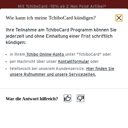
Mit TchiboCard -15% ab 2 Non Food Artikel*
ZU UNSEREN
ÜBER TCHIBO
Wie kann ich meine TchiboCard kündigen?
PRODUKTEN
Jetzt sparen
Meine Tchibo Filiale
Aktionsbedingungen
Kaffee & Kaffeemaschinen
Tchibo im Supermarkt
Ihre Teilnahme am TchiboCard Programm können Sie
Geschenkkarte kaufen
Datenschutz
jederzeit und ohne Einhaltung einer Frist schriftlich
Entsorgung & Inhaltsstoffe
Gewinnspiele auf Facebook
kündigen:
Gefahrgut
AGB
Begriffserklärung
Barrierefreiheitserklärung
in Ihrem
Tchibo Online-Konto
unter "TchiboCard" oder
Kundenservice & Hilfe
per Nachricht über unser
Kontaktformular
oder
telefonisch bei unserem Kundenservice.
Hier finden Sie
Hilfethemen
Wie kann ich 
unsere Rufnummer und unsere Servicezeiten.
War die Antwort hilfreich?