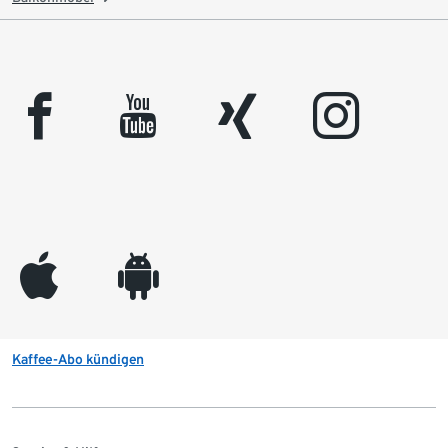
facebook
youtube
xing
instagram
appleinc
android
Kaffee-Abo kündigen