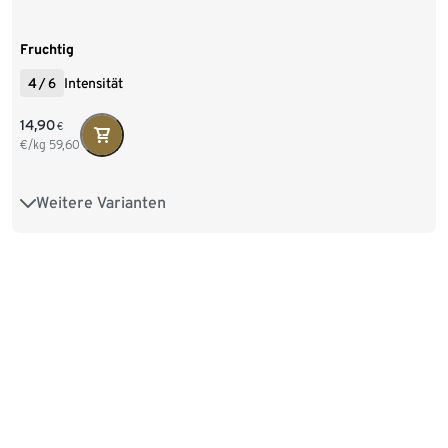
Fruchtig
4
/
6
Intensität
14,90
€
€/kg
59,60
Weitere Varianten
250 g Ganze Bohne