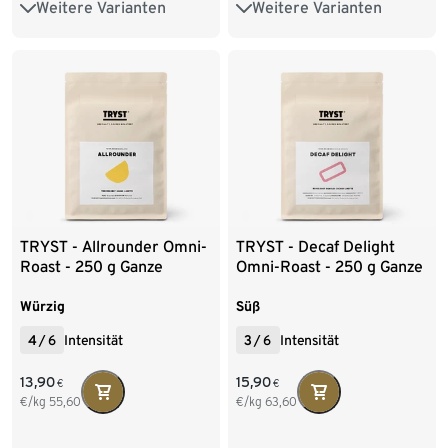
Weitere Varianten
Weitere Varianten
250 g Ganze Bohne
250 g Ganze Bohne
TRYST - Allrounder Omni-
TRYST - Decaf Delight
Roast - 250 g Ganze
Omni-Roast - 250 g Ganze
Bohne
Bohne
Würzig
Süß
4
/
6
Intensität
3
/
6
Intensität
13,90
15,90
€
€
€/kg
55,60
€/kg
63,60