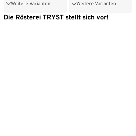
Weitere Varianten
Weitere Varianten
250 g Ganze Bohne
250 g Ganze Bohne
Die Rösterei TRYST stellt sich vor!