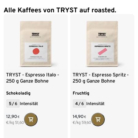
Alle Kaffees von TRYST auf roasted.
TRYST - Espresso Italo -
TRYST - Espresso Spritz -
250 g Ganze Bohne
250 g Ganze Bohne
Schokoladig
Fruchtig
5
/
6
Intensität
4
/
6
Intensität
12,90
14,90
€
€
€/kg
51,60
€/kg
59,60