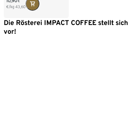
10,90
€
€/kg
43,60
Die Rösterei IMPACT COFFEE stellt sich
vor!