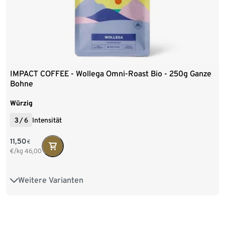
IMPACT COFFEE - Wollega Omni-Roast Bio - 250g Ganze
Bohne
Würzig
3
/
6
Intensität
11,50
€
€/kg
46,00
Weitere Varianten
250 g Ganze Bohne
500 g Ganze Bohne