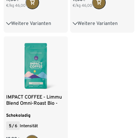
€/kg
46,00
€/kg
46,00
Weitere Varianten
Weitere Varianten
250 g Ganze Bohne
250 g Ganze Bohne
500 g Ganze Bohne
500 g Ganze Bohne
IMPACT COFFEE - Limmu
Blend Omni-Roast Bio -
250 g Ganze Bohne
Schokoladig
5
/
6
Intensität