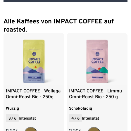
Alle Kaffees von IMPACT COFFEE auf
roasted.
IMPACT COFFEE - Wollega
IMPACT COFFEE - Limmu
Omni-Roast Bio - 250g
Omni-Roast Bio - 250 g
Ganze Bohne
Ganze Bohne
Würzig
Schokoladig
3
/
6
Intensität
4
/
6
Intensität
11,50
11,50
€
€