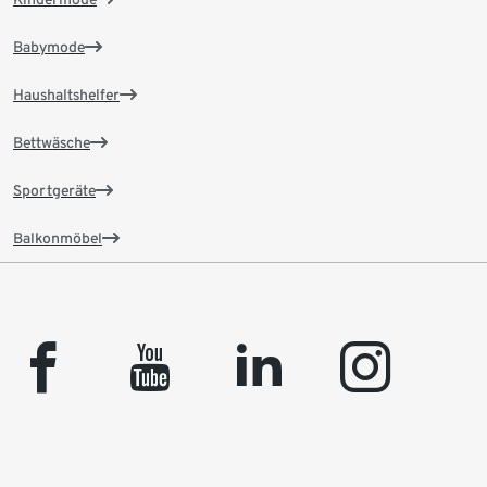
Babymode
Haushaltshelfer
Bettwäsche
Sportgeräte
Balkonmöbel
facebook
youtube
linkedin
instagram