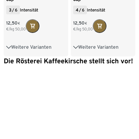
3
/
6
Intensität
4
/
6
Intensität
12,50
12,50
€
€
€/kg
50,00
€/kg
50,00
Weitere Varianten
Weitere Varianten
250 g Ganze Bohne
250 g Ganze Bohne
Die Rösterei Kaffeekirsche stellt sich vor!
500 g Ganze Bohne
1 kg Ganze Bohne
250 g Gemahlen