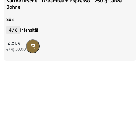
Kaffeekirsche - Dreamteam Espresso - 250 g Ganze
Bohne
Süß
4
/
6
Intensität
12,50
€
€/kg
50,00