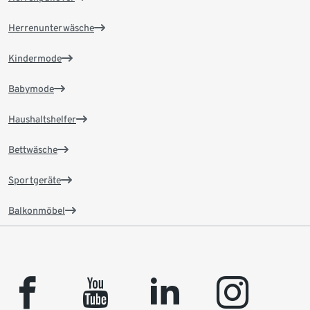
Herrenunterwäsche
Kindermode
Babymode
Haushaltshelfer
Bettwäsche
Sportgeräte
Balkonmöbel
facebook
youtube
linkedin
instagram