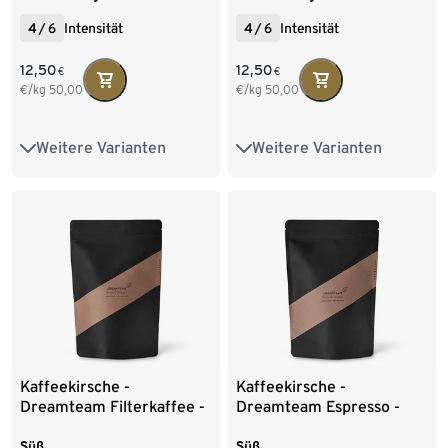
4
/
6
Intensität
4
/
6
Intensität
12,50
12,50
€
€
€/kg
50,00
€/kg
50,00
Weitere Varianten
Weitere Varianten
250 g Ganze Bohne
250 g Ganze Bohne
250 g Gemahlen
Kaffeekirsche -
Kaffeekirsche -
Dreamteam Filterkaffee -
Dreamteam Espresso -
250 g Ganze Bohne
250 g Ganze Bohne
Süß
Süß