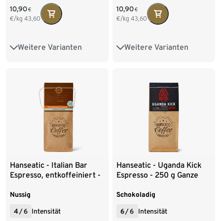
10,90
10,90
€
€
€/kg
43,60
€/kg
43,60
Weitere Varianten
Weitere Varianten
250 g Ganze Bohne
250 g Ganze Bohne
1 kg Ganze Bohne
1 kg Ganze Bohne
6 x 1 kg Ganze Bohne
250 g Gemahlen
Hanseatic - Italian Bar
Hanseatic - Uganda Kick
Espresso, entkoffeiniert -
Espresso - 250 g Ganze
250 g Ganze Bohne
Bohne
Nussig
Schokoladig
4
/
6
Intensität
6
/
6
Intensität