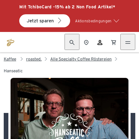
Mit TchiboCard -15% ab 2 Non Food Artikel*
Jetzt sparen
Aktionsbedingungen
Kaffee
roasted.
Alle Specialty Coffee Röstereien
Hanseatic