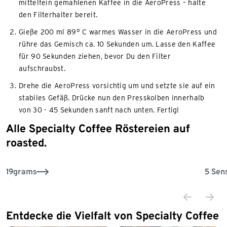
mittelfein gemahlenen Kaffee in die AeroPress – halte
den Filterhalter bereit.
Gieße 200 ml 89° C warmes Wasser in die AeroPress und
rühre das Gemisch ca. 10 Sekunden um. Lasse den Kaffee
für 90 Sekunden ziehen, bevor Du den Filter
aufschraubst.
Drehe die AeroPress vorsichtig um und setzte sie auf ein
stabiles Gefäß. Drücke nun den Presskolben innerhalb
von 30 - 45 Sekunden sanft nach unten. Fertig!
Alle Specialty Coffee Röstereien auf
Ende der Auflistung
roasted.
19grams
5 Sen
Entdecke die Vielfalt von Specialty Coffee