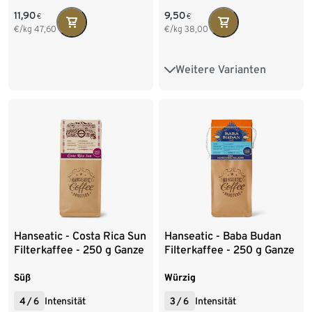
11,90
9,50
€
€
€/kg
47,60
€/kg
38,00
Weitere Varianten
250 g Ganze Bohne
1 kg Ganze Bohne
Hanseatic - Costa Rica Sun
Hanseatic - Baba Budan
Filterkaffee - 250 g Ganze
Filterkaffee - 250 g Ganze
Bohne
Bohne
Süß
Würzig
4
/
6
Intensität
3
/
6
Intensität