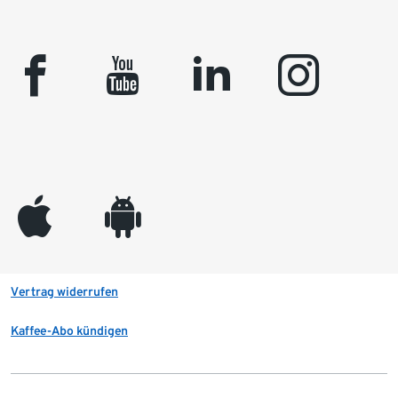
facebook
youtube
linkedin
instagram
appleinc
android
Vertrag widerrufen
Kaffee-Abo kündigen