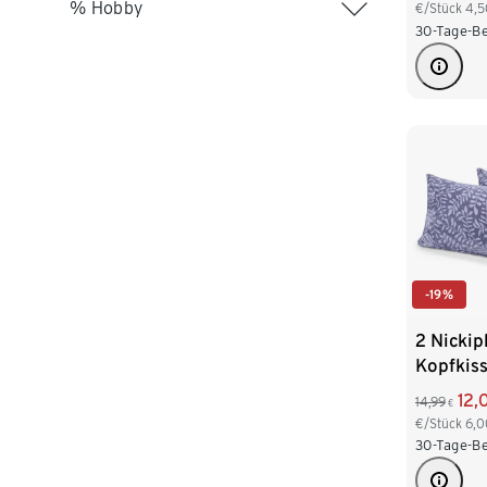
% Hobby
€/Stück
4,5
30-Tage-Be
-19%
2 Nickip
Kopfkis
12,
14,99
€
€/Stück
6,0
30-Tage-Be