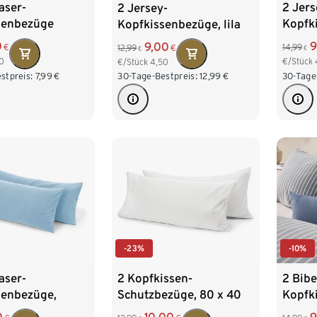
aser-
2 Jers
2 Jersey-
senbezüge
Kopfk
Kopfkissenbezüge, lila
0
9
9,00
€
14,99
12,99
€
€
€
0
€/Stück
€/Stück
4,50
stpreis:
7,99
€
30-Tage
30-Tage-Bestpreis:
12,99
€
-23%
-10%
aser-
2 Kopfkissen-
2 Bibe
senbezüge,
Schutzbezüge, 80 x 40
Kopfki
cm
ca. 80