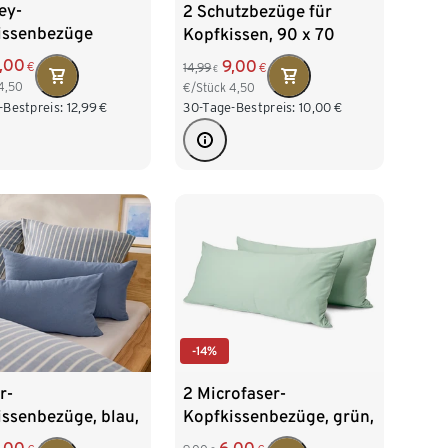
ey-
2 Schutzbezüge für
issenbezüge
Kopfkissen, 90 x 70
,00
9,00
€
14,99
€
€
4,50
€/Stück
4,50
-Bestpreis:
12,99
€
30-Tage-Bestpreis:
10,00
€
-14%
2 Microfaser-
r-
Kopfkissenbezüge, grün,
ssenbezüge, blau,
ca. 80 x 40 cm
 x 40 cm