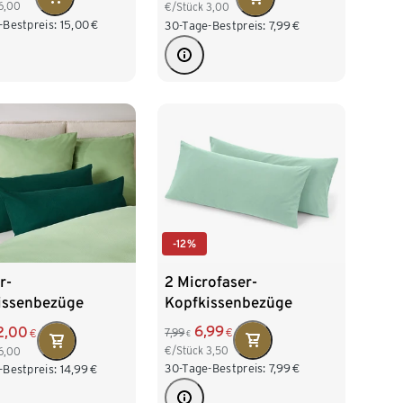
6,00
€/Stück
3,00
-Bestpreis:
15,00
€
30-Tage-Bestpreis:
7,99
€
-12%
2 Microfaser-
r-
Kopfkissenbezüge
issenbezüge
6,99
2,00
7,99
€
€
€
€/Stück
3,50
6,00
30-Tage-Bestpreis:
7,99
€
-Bestpreis:
14,99
€