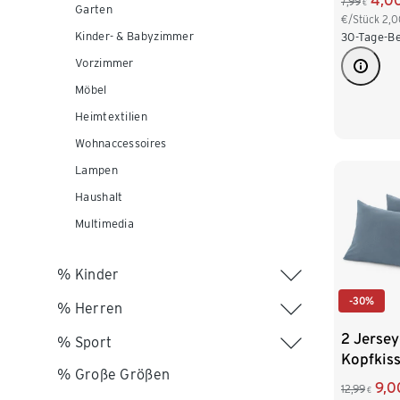
4,0
7,99
€
Garten
€/Stück
2,0
Kinder- & Babyzimmer
30-Tage-Be
Vorzimmer
Möbel
Heimtextilien
Wohnaccessoires
Lampen
Haushalt
Multimedia
% Kinder
-30%
% Herren
2 Jersey
% Sport
Kopfkis
% Große Größen
9,0
12,99
€