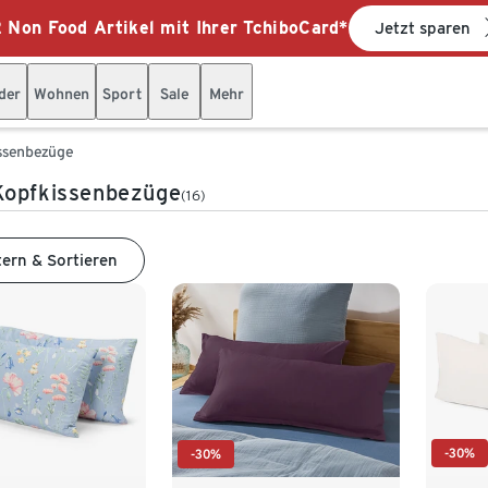
 Non Food Artikel mit Ihrer TchiboCard*
Jetzt sparen
der
Wohnen
Sport
Sale
Mehr
ssenbezüge
Kopfkissenbezüge
(16)
tern & Sortieren
-30%
-30%