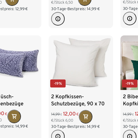
€/Stück
0
€/Stück
6,50
30-Tage
stpreis:
12,99
€
30-Tage-Bestpreis:
14,99
€
-19%
-19%
lüsch-
2 Kopfkissen-
2 Bibe
senbezüge
Schutzbezüge, 90 x 70
Kopfk
cm
00
12,00
1
€
14,99
€
14,99
€
€
0
€/Stück
6,00
€/Stück
stpreis:
14,99
€
30-Tage-Bestpreis:
14,99
€
30-Tage