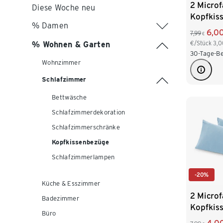
2 Microf
Diese Woche neu
Kopfkis
% Damen
6,0
7,99
€
€/Stück
3,0
% Wohnen & Garten
30-Tage-Be
Wohnzimmer
Schlafzimmer
Bettwäsche
Schlafzimmerdekoration
Schlafzimmerschränke
Kopfkissenbezüge
Schlafzimmerlampen
-20%
Küche & Esszimmer
2 Microf
Badezimmer
Kopfkis
Büro
hellblau