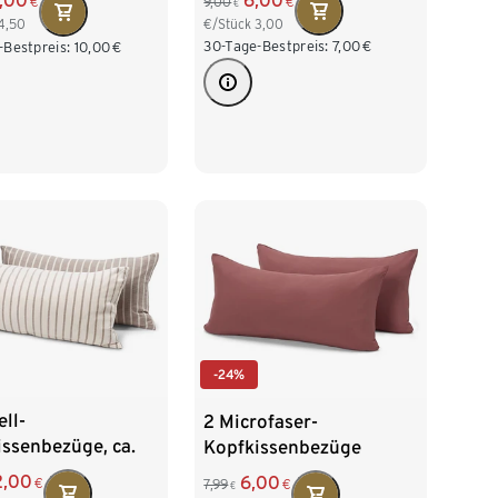
6,00
,00
9,00
€
€
€
€/Stück
3,00
4,50
30-Tage-Bestpreis:
7,00
€
-Bestpreis:
10,00
€
-24%
ell-
2 Microfaser-
ssenbezüge, ca.
Kopfkissenbezüge
40 cm
2,00
6,00
€
7,99
€
€