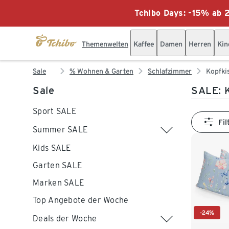
Tchibo Days: -15% ab 2
Themenwelten
Kaffee
Damen
Herren
Kin
Sale
% Wohnen & Garten
Schlafzimmer
Kopfki
Sale
SALE: 
Sport SALE
Fil
Summer SALE
Kids SALE
Garten SALE
Marken SALE
Top Angebote der Woche
-24%
Deals der Woche