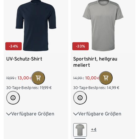
-34%
-33%
UV-Schutz-Shirt
Sportshirt, hellgrau
meliert
13,00
10,00
19,99
14,99
€
€
€
€
30-Tage-Bestpreis:
19,99
€
30-Tage-Bestpreis:
14,99
€
Verfügbare Größen
Verfügbare Größen
S 44/46
M 48/50
S 44/46
M 48/50
L 52/54
XL 56/58
L 52/54
XL 56/58
+4