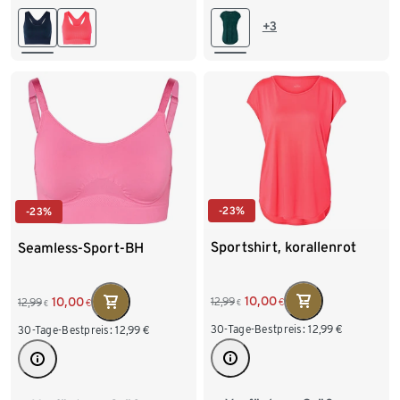
L 44/46
XL 48/50
M 40/42
L 44/46
+3
XL 48/50
XXL 52/54
-23%
-23%
Sportshirt, korallenrot
Seamless-Sport-BH
10,00
10,00
12,99
12,99
€
€
€
€
30-Tage-Bestpreis:
12,99
€
30-Tage-Bestpreis:
12,99
€