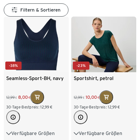
Filtern & Sortieren
-38%
-23%
Seamless-Sport-BH, navy
Sportshirt, petrol
8,00
10,00
12,99
12,99
€
€
€
€
30-Tage-Bestpreis:
12,99
€
30-Tage-Bestpreis:
12,99
€
Verfügbare Größen
Verfügbare Größen
S 36/38
M 40/42
XS 32/34
S 36/38