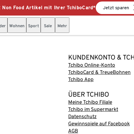
 Non Food Artikel mit Ihrer TchiboCard*
Jetzt sparen
der
Wohnen
Sport
Sale
Mehr
KUNDENKONTO & TC
Tchibo Online-Konto
TchiboCard & TreueBohnen
Tchibo App
ÜBER TCHIBO
Meine Tchibo Filiale
Tchibo im Supermarkt
Datenschutz
Gewinnspiele auf Facebook
AGB