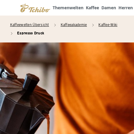
Themenwelten
Kaffee
Damen
Herren
Kaffeewelten Übersicht
Kaffeeakademie
Kaffee-Wiki
arrow_right
arrow_right
Espresso Druck
arrow_right