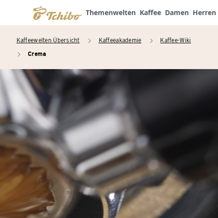
Themenwelten
Kaffee
Damen
Herren
Kaffeewelten Übersicht
Kaffeeakademie
Kaffee-Wiki
arrow_right
arrow_right
Crema
arrow_right