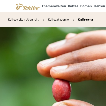
Themenwelten
Kaffee
Damen
Herren
Kaffeewelten Übersicht
Kaffeeakademie
Kaffeereise
arrow_right
arrow_right