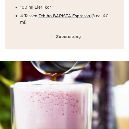
100 ml Eierlikör
4 Tassen
Tchibo BARISTA Espresso
(à ca. 40
ml)
arrow_down
Zubereitung