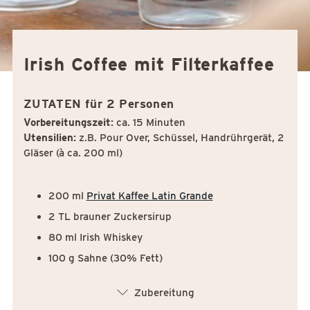
Irish Coffee mit Filterkaffee
ZUTATEN für 2 Personen
Vorbereitungszeit:
ca. 15 Minuten
Utensilien:
z.B. Pour Over, Schüssel, Handrührgerät, 2
Gläser (à ca. 200 ml)
200 ml
Privat Kaffee Latin Grande
2 TL brauner Zuckersirup
80 ml Irish Whiskey
100 g Sahne (30% Fett)
arrow_down
Zubereitung