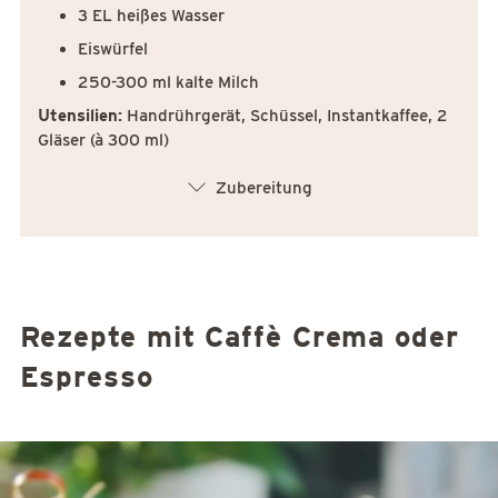
3 EL heißes Wasser
Eiswürfel
250-300 ml kalte Milch
Utensilien:
Handrührgerät, Schüssel, Instantkaffee, 2
Gläser (à 300 ml)
arrow_down
Zubereitung
Rezepte mit Caffè Crema oder
Espresso