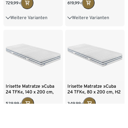
729,99
619,99
€
€
Weitere Varianten
Weitere Varianten
100x200
140x200
100x200
140x200
160x200
180x200
180x200
200x200
80x200
90x200
80x200
90x200
Irisette Matratze »Cuba
Irisette Matratze »Cuba
24 TFK«, 140 x 200 cm,
24 TFK«, 80 x 200 cm, H2
H2
529,99
349,99
€
€
Weitere Varianten
Weitere Varianten
100x200
160x200
100x200
140x200