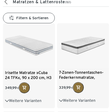
Matratzen & Lattenroste
(161)
Filtern & Sortieren
7-Zonen-Tonnentaschen-
Irisette Matratze »Cuba
Federkernmatratze,
24 TFK«, 90 x 200 cm, H3
1000er, Härtegrad 2, 140 x
200 cm
339,99
349,99
€
€
Weitere Varianten
Weitere Varianten
100 x 200 cm
100x200
140x200
80 x 200 cm
160x200
180x200