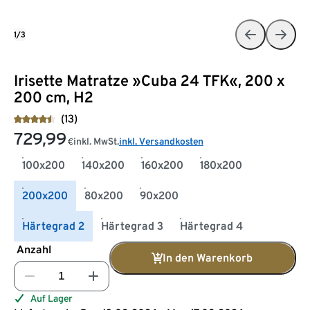
1/3
Irisette Matratze »Cuba 24 TFK«, 200 x
200 cm, H2
(13)
729,99
inkl. MwSt.
inkl. Versandkosten
€
100x200
140x200
160x200
180x200
200x200
80x200
90x200
Härtegrad 2
Härtegrad 3
Härtegrad 4
Anzahl
In den Warenkorb
Auf Lager