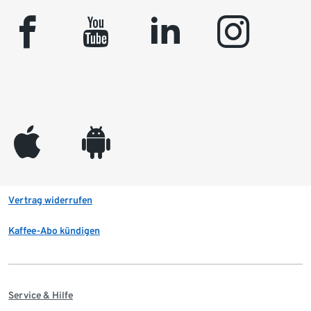
facebook
youtube
linkedin
instagram
appleinc
android
Vertrag widerrufen
Kaffee-Abo kündigen
Service & Hilfe