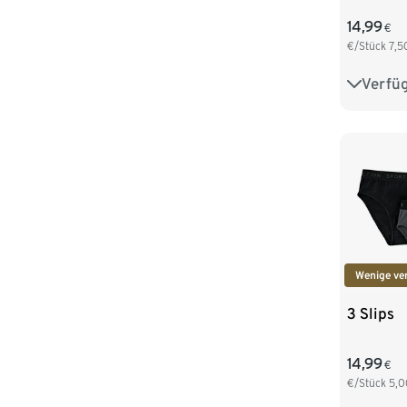
14,99
€
€/Stück
7,5
Verfü
S/4
XL/7
Wenige ve
3 Slips
14,99
€
€/Stück
5,0