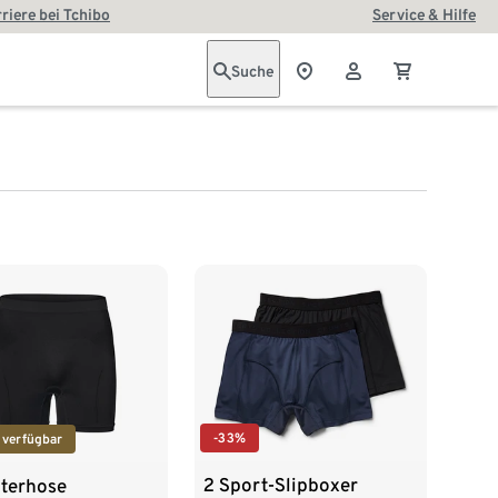
riere bei Tchibo
Service & Hilfe
Suche
-33%
 verfügbar
2 Sport-Slipboxer
terhose