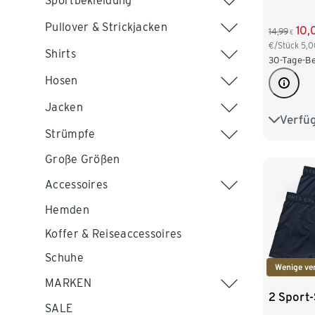
Sportbekleidung
Pullover & Strickjacken
10,
14,99
€
€/Stück
5,0
Shirts
30-Tage-Be
Hosen
Jacken
Verfü
S/4
Strümpfe
XL/7
Große Größen
Accessoires
Hemden
Koffer & Reiseaccessoires
Schuhe
Wenige ve
MARKEN
2 Sport-
SALE