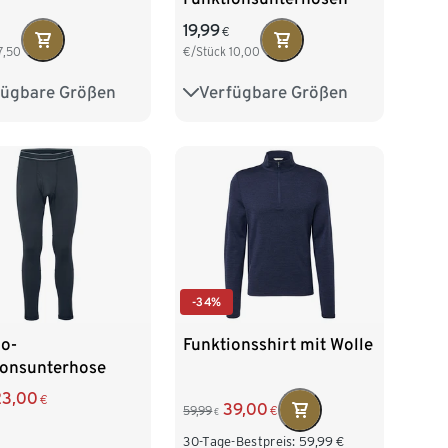
19,99
€
7,50
€/Stück
10,00
fügbare Größen
Verfügbare Größen
M/5
L/6
S 44/46
M 48/50
XXL/8
L 52/54
XL 56/58
-34%
o-
Funktionsshirt mit Wolle
ionsunterhose
23,00
€
39,00
59,99
€
€
30-Tage-Bestpreis:
59,99
€