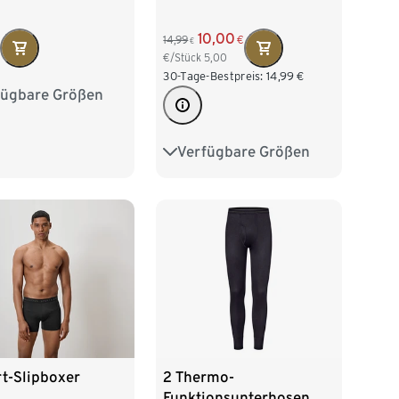
10,00
14,99
€
€
€/Stück
5,00
30-Tage-Bestpreis:
14,99
€
fügbare Größen
/46
M 48/50
/54
XL 56/58
Verfügbare Größen
S/4
M/5
L/6
60/62
XL/7
XXL/8
t-Slipboxer
2 Thermo-
Funktionsunterhosen