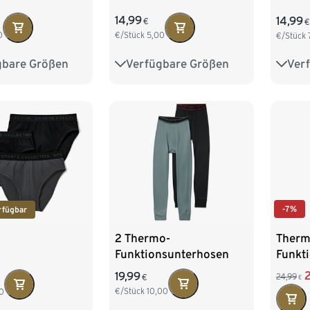
14,99
14,99
€
€
0
€/Stück
5,00
€/Stück
gbare Größen
Verfügbare Größen
Ver
M/5
L/6
S/4
M/5
L/6
S/4
XXL/8
XL/7
XXL/8
XL/7
-7%
rfügbar
2 Thermo-
Therm
Funktionsunterhosen
Funkt
19,99
24,99
€
€
€/Stück
10,00
0