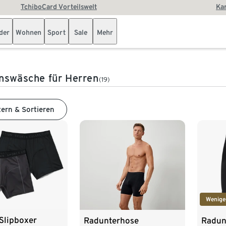
TchiboCard Vorteilswelt
Kar
der
Wohnen
Sport
Sale
Mehr
nswäsche für Herren
(19)
tern & Sortieren
Wenige
Slipboxer
Radunterhose
Radun