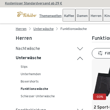
Kostenloser Standardversand ab 29 €
Themenwelten
Kaffee
Damen
Herren
Kin
Herren
Unterwäsche
Funktionswäsche
Herren
Funktio
Nachtwäsche
Fil
Unterwäsche
Slips
Unterhemden
Boxershorts
Funktionswäsche
Schiesser Unterwäsche
-33%
2 Sport-