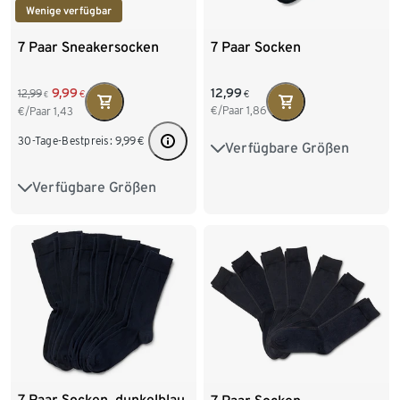
Wenige verfügbar
7 Paar Sneakersocken
7 Paar Socken
12,99
9,99
12,99
€
€
€
€/Paar
1,86
€/Paar
1,43
30-Tage-Bestpreis:
9,99
€
Verfügbare Größen
41-43
44-46
Verfügbare Größen
41-43
44-46
7 Paar Socken, dunkelblau