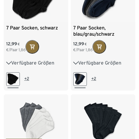
7 Paar Socken, schwarz
7 Paar Socken,
blau/grau/schwarz
12,99
12,99
€
€
€/Paar
1,86
€/Paar
1,86
Verfügbare Größen
Verfügbare Größen
41-43
44-46
41-43
44-46
+2
+2