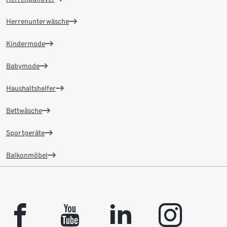
Herrenunterwäsche
Kindermode
Babymode
Haushaltshelfer
Bettwäsche
Sportgeräte
Balkonmöbel
facebook
youtube
linkedin
instagram