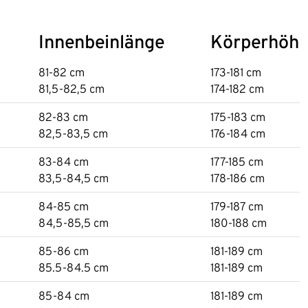
Innenbeinlänge
Körperhöh
81-82 cm
173-181 cm
81,5-82,5 cm
174-182 cm
82-83 cm
175-183 cm
82,5-83,5 cm
176-184 cm
83-84 cm
177-185 cm
83,5-84,5 cm
178-186 cm
84-85 cm
179-187 cm
84,5-85,5 cm
180-188 cm
85-86 cm
181-189 cm
85.5-84.5 cm
181-189 cm
85-84 cm
181-189 cm