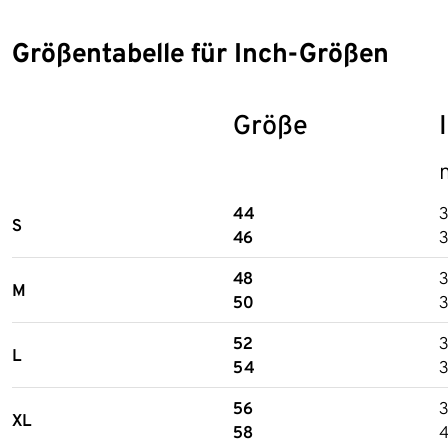
Größentabelle für Inch-Größen
Größe
44
S
46
3
48
M
50
52
L
54
56
XL
58