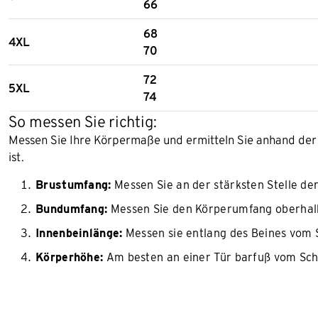
66
68
4XL
70
72
5XL
74
So messen Sie richtig:
Messen Sie Ihre Körpermaße und ermitteln Sie anhand der 
ist.
Brustumfang:
Messen Sie an der stärksten Stelle de
Bundumfang:
Messen Sie den Körperumfang oberhal
Innenbeinlänge:
Messen sie entlang des Beines vom S
Körperhöhe:
Am besten an einer Tür barfuß vom Sche