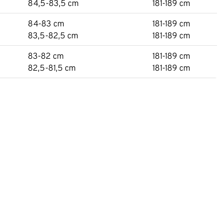
84,5-83,5 cm
181-189 cm
84-83 cm
181-189 cm
83,5-82,5 cm
181-189 cm
83-82 cm
181-189 cm
82,5-81,5 cm
181-189 cm