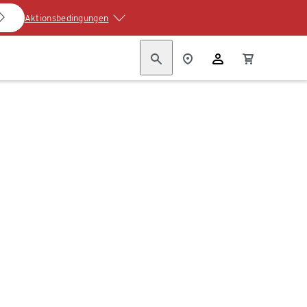
Aktionsbedingungen