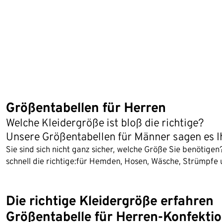
Größentabellen für Herren
Welche Kleidergröße ist bloß die richtige?
Unsere Größentabellen für Männer sagen es I
Sie sind sich nicht ganz sicher, welche Größe Sie benötig
schnell die richtige:für Hemden, Hosen, Wäsche, Strümpfe
Die richtige Kleidergröße erfahren
Größentabelle für Herren-Konfekti