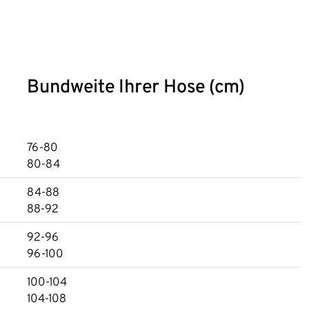
Bundweite Ihrer Hose (cm)
76-80
80-84
84-88
88-92
92-96
96-100
100-104
104-108