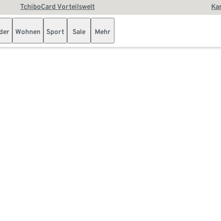
TchiboCard Vorteilswelt
Kar
der
Wohnen
Sport
Sale
Mehr