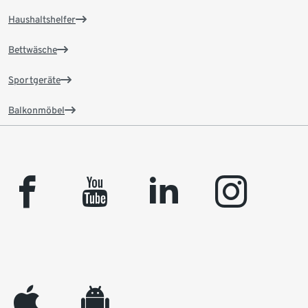
Haushaltshelfer
Bettwäsche
Sportgeräte
Balkonmöbel
facebook
youtube
linkedin
instagram
appleinc
android