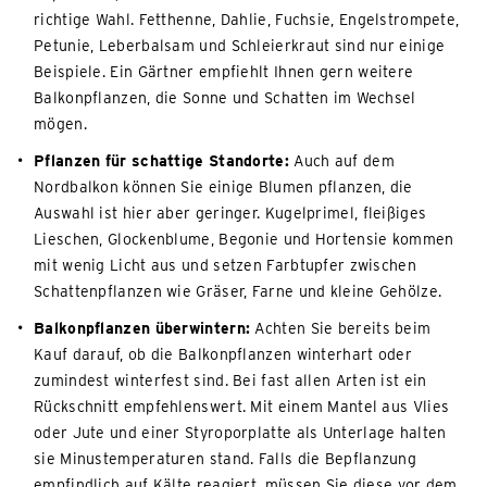
richtige Wahl. Fetthenne, Dahlie, Fuchsie, Engelstrompete,
Petunie, Leberbalsam und Schleierkraut sind nur einige
Beispiele. Ein Gärtner empfiehlt Ihnen gern weitere
Balkonpflanzen, die Sonne und Schatten im Wechsel
mögen.
Pflanzen für schattige Standorte:
Auch auf dem
Nordbalkon können Sie einige Blumen pflanzen, die
Auswahl ist hier aber geringer. Kugelprimel, fleißiges
Lieschen, Glockenblume, Begonie und Hortensie kommen
mit wenig Licht aus und setzen Farbtupfer zwischen
Schattenpflanzen wie Gräser, Farne und kleine Gehölze.
Balkonpflanzen überwintern:
Achten Sie bereits beim
Kauf darauf, ob die Balkonpflanzen winterhart oder
zumindest winterfest sind. Bei fast allen Arten ist ein
Rückschnitt empfehlenswert. Mit einem Mantel aus Vlies
oder Jute und einer Styroporplatte als Unterlage halten
sie Minustemperaturen stand. Falls die Bepflanzung
empfindlich auf Kälte reagiert, müssen Sie diese vor dem