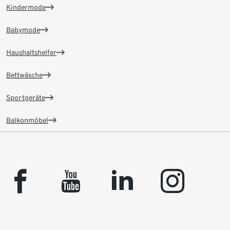
Kindermode
Babymode
Haushaltshelfer
Bettwäsche
Sportgeräte
Balkonmöbel
facebook
youtube
linkedin
instagram