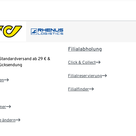
Filialabholung
Standardversand ab 29 € &
Click & Collect
Rücksendung
Filialreservierung
en
Filialfinder
ner
e ändern