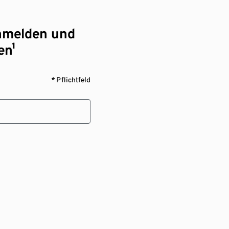
nmelden und
en¹
* Pflichtfeld