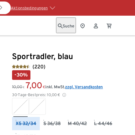
Aktionsbedingungen
Suche
Sportradler, blau
(220)
-30%
7,00
10,00
inkl. MwSt.
zzgl. Versandkosten
€
€
30-Tage-Bestpreis:
10,00
€
XS 32/34
S 36/38
M 40/42
L 44/46