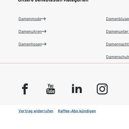
Damenmode
Damenbluse
Damenuhren
Damenunter
Damenhosen
Damennacht
Damenschuh
facebook
youtube
linkedin
instagram
Vertrag widerrufen
Kaffee-Abo kündigen