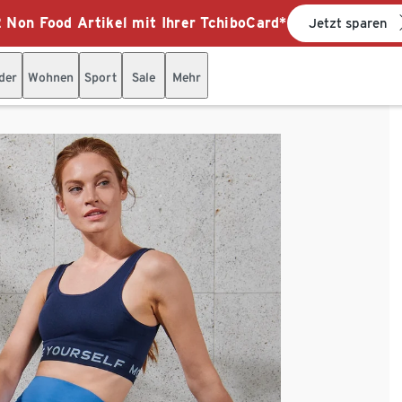
 Non Food Artikel mit Ihrer TchiboCard*
Jetzt sparen
der
Wohnen
Sport
Sale
Mehr