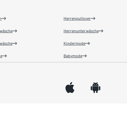
n
Herrenpullover
wäsche
Herrenunterwäsche
wäsche
Kindermode
e
Babymode
appleinc
android