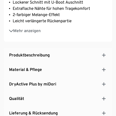
Lockerer Schnitt mit U-Boot Auschnitt
Extraflache Nähte für hohen Tragekomfort
2-farbiger Melange-Effekt
Leicht verlängerte Rückenpartie
Mit Markenelasthan: formbeständig, perfekter Sitz
Mehr anzeigen
bei voller Bewegungsfreiheit
Mit recyceltem Material
Dieses Funktionsshirt schon Ressourcen.
Produktbeschreibung
Material & Pflege
DryActive Plus by miDori
Qualität
Lieferung & Rücksendung