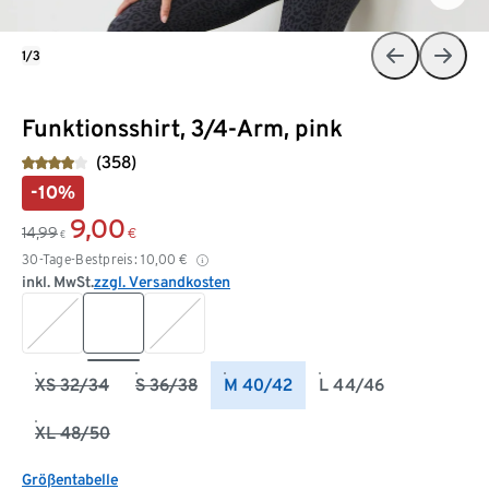
1/3
Funktionsshirt, 3/4-Arm, pink
(358)
-10%
9,00
14,99
€
€
30-Tage-Bestpreis:
10,00
€
inkl. MwSt.
zzgl. Versandkosten
XS 32/34
S 36/38
M 40/42
L 44/46
XL 48/50
Größentabelle