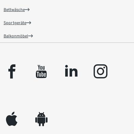
Bettwäsche
Sportgeräte
Balkonmöbel
facebook
youtube
linkedin
instagram
appleinc
android