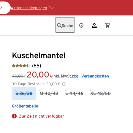
Aktionsbedingungen
Suche
Kuschelmantel
(65)
20,00
40,00
inkl. MwSt.
zzgl. Versandkosten
€
€
30-Tage-Bestpreis:
20,00
€
S 36/38
M 40/42
L 44/46
XL 48/50
Größentabelle
Zur Zeit nicht verfügbar