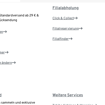
Filialabholung
Standardversand ab 29 € &
Click & Collect
Rücksendung
Filialreservierung
en
Filialfinder
ner
e ändern
d
Weitere Services
 sammeln und exklusive