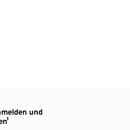
nmelden und
en¹