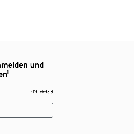
nmelden und
en¹
* Pflichtfeld