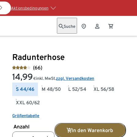
Aktionsbedingungen
Suche
Radunterhose
(66)
14,99
inkl. MwSt.
zzgl. Versandkosten
€
S 44/46
M 48/50
L 52/54
XL 56/58
XXL 60/62
Größentabelle
Anzahl
In den Warenkorb