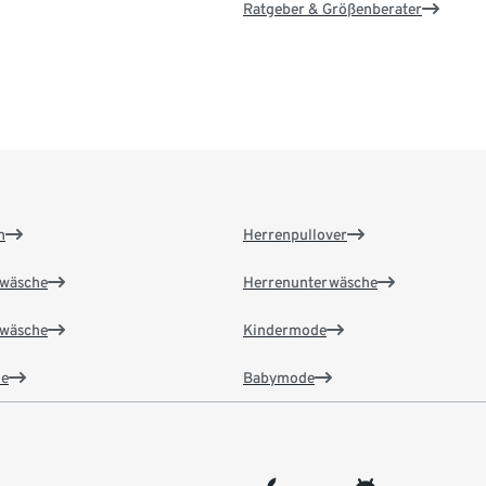
Ratgeber & Größenberater
n
Herrenpullover
wäsche
Herrenunterwäsche
wäsche
Kindermode
e
Babymode