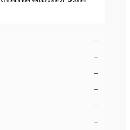
los miteinander verbundene Strickzonen
 Sitz bei voller Bewegungsfreiheit