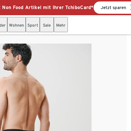
 Non Food Artikel mit Ihrer TchiboCard*
Jetzt sparen
der
Wohnen
Sport
Sale
Mehr