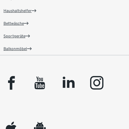
Haushaltshelfer
Bettwäsche
Sportgeräte
Balkonmöbel
facebook
youtube
linkedin
instagram
appleinc
android