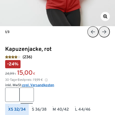
1/3
Kapuzenjacke, rot
(236)
-24%
15,00
24,99
€
€
30-Tage-Bestpreis:
19,99
€
inkl. MwSt.
zzgl. Versandkosten
XS 32/34
S 36/38
M 40/42
L 44/46