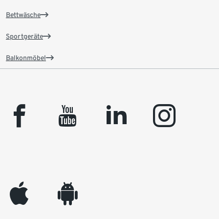
Bettwäsche
Sportgeräte
Balkonmöbel
facebook
youtube
linkedin
instagram
appleinc
android