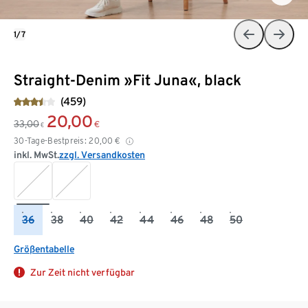
1/7
Straight-Denim »Fit Juna«, black
(459)
20,00
33,00
€
€
30-Tage-Bestpreis:
20,00
€
inkl. MwSt.
zzgl. Versandkosten
36
38
40
42
44
46
48
50
Größentabelle
Zur Zeit nicht verfügbar