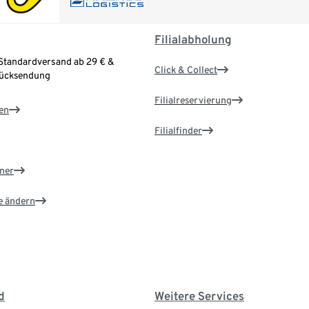
Filialabholung
Standardversand ab 29 € &
Click & Collect
Rücksendung
Filialreservierung
en
Filialfinder
ner
e ändern
d
Weitere Services