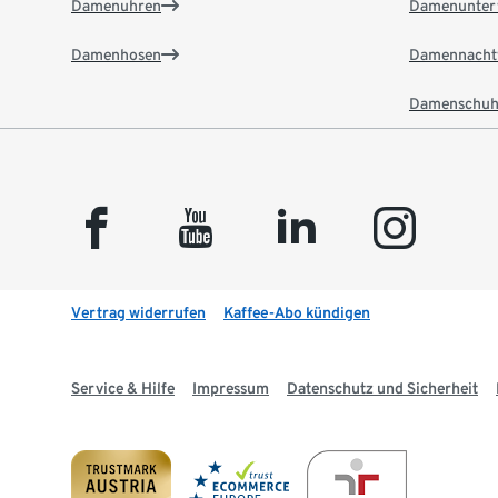
Damenuhren
Damenunter
Damenhosen
Damennacht
Damenschuh
facebook
youtube
linkedin
instagram
Vertrag widerrufen
Kaffee-Abo kündigen
Service & Hilfe
Impressum
Datenschutz und Sicherheit