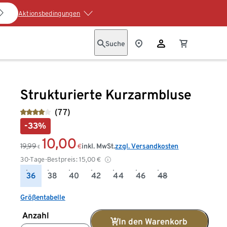
Aktionsbedingungen
Suche
Strukturierte Kurzarmbluse
(77)
-33%
10,00
19,99
inkl. MwSt.
zzgl. Versandkosten
€
€
30-Tage-Bestpreis:
15,00
€
36
38
40
42
44
46
48
Größentabelle
Anzahl
In den Warenkorb