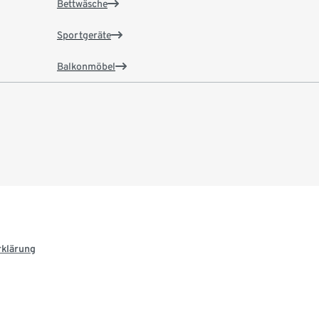
Bettwäsche
Sportgeräte
Balkonmöbel
rklärung