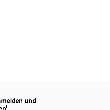
nmelden und
en¹