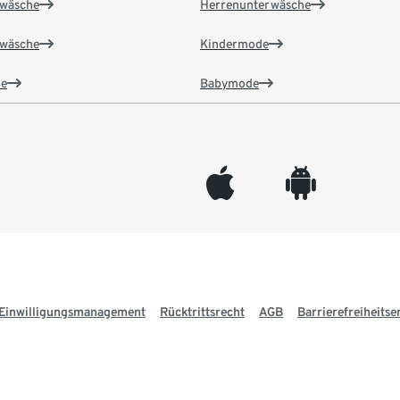
wäsche
Herrenunterwäsche
wäsche
Kindermode
e
Babymode
appleinc
android
Einwilligungsmanagement
Rücktrittsrecht
AGB
Barrierefreiheitse