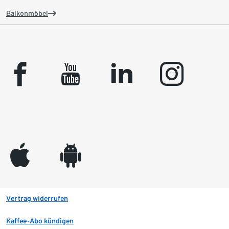
Balkonmöbel
facebook
youtube
linkedin
instagram
appleinc
android
Vertrag widerrufen
Kaffee-Abo kündigen